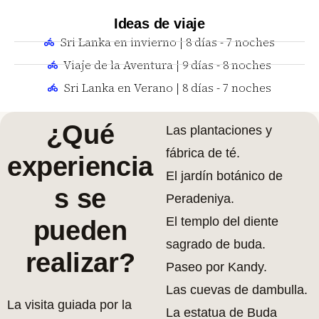
Ideas de viaje
Sri Lanka en invierno | 8 días - 7 noches
Viaje de la Aventura | 9 días - 8 noches
Sri Lanka en Verano | 8 días - 7 noches
¿Qué
Las plantaciones y
fábrica de té.
experiencia
El jardín botánico de
s se
Peradeniya.
El templo del diente
pueden
sagrado de buda.
realizar?
Paseo por Kandy.
Las cuevas de dambulla.
La visita guiada por la
La estatua de Buda