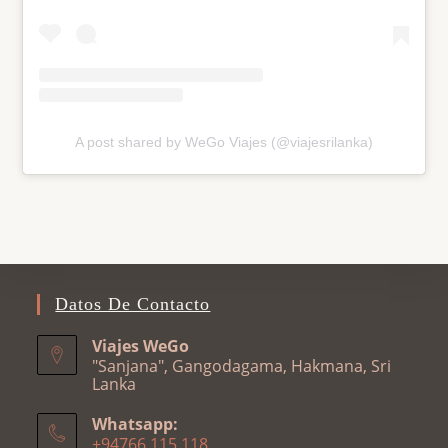
A post shared by WeGo Viajes (@viajesrilanka)
Datos De Contacto
Viajes WeGo
"Sanjana", Gangodagama, Hakmana, Sri
Lanka
Whatsapp:
+94766 115 118