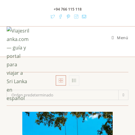
Ir
+94 766 115 118
al
contenido
Menú
Orden predeterminado