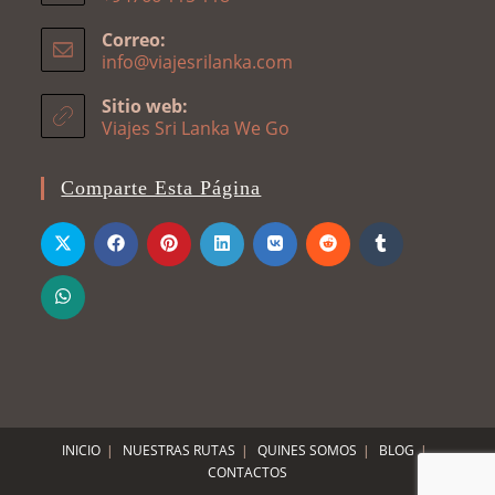
Se
Correo:
abre
info@viajesrilanka.com
Se
en
abre
en
tu
Sitio web:
tu
Viajes Sri Lanka We Go
aplicación
aplicación
Comparte Esta Página
INICIO
NUESTRAS RUTAS
QUINES SOMOS
BLOG
CONTACTOS