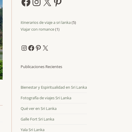
Facebook
Instagram
X
Pinterest
itinerarios de viaje a sri lanka
5
5
Viajar con romance
1
1
productos
producto
Instagram
Facebook
Pinterest
X
Publicaciones Recientes
Bienestar y Espiritualidad en Sri Lanka
Fotografía de viajes Sri Lanka
Qué ver en Sri Lanka
Galle Fort Sri Lanka
Yala Sri Lanka