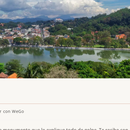
a
ar con WeGo