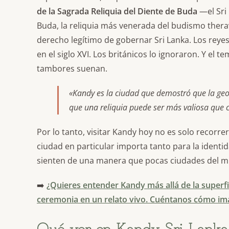
de la Sagrada Reliquia del Diente de Buda
—el Sri 
Buda, la reliquia más venerada del budismo therava
derecho legítimo de gobernar Sri Lanka. Los reyes
en el siglo XVI. Los británicos lo ignoraron. Y el t
tambores suenan.
«Kandy es la ciudad que demostró que la geo
que una reliquia puede ser más valiosa que c
Por lo tanto, visitar Kandy hoy no es solo recorre
ciudad en particular importa tanto para la identi
sienten de una manera que pocas ciudades del m
➡️
¿Quieres entender Kandy más allá de la superfi
ceremonia en un relato vivo. Cuéntanos cómo imag
Qué ver en Kandy Sri Lanka: 