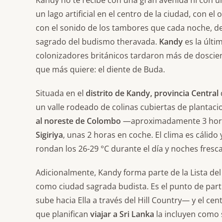
Kandy no te recibe con una gran avenida ni con 
un lago artificial en el centro de la ciudad, con e
con el sonido de los tambores que cada noche, d
sagrado del budismo theravada.
Kandy
es la últim
colonizadores británicos tardaron más de doscien
que más quiere: el diente de Buda.
Situada en el
distrito de Kandy, provincia Central
un valle rodeado de colinas cubiertas de plantaci
al noreste de Colombo
—aproximadamente 3 horas
Sigiriya
, unas 2 horas en coche. El clima es cáli
rondan los 26-29 °C durante el día y noches fresca
Adicionalmente, Kandy forma parte de la Lista d
como ciudad sagrada budista. Es el punto de part
sube hacia Ella a través del Hill Country— y el cent
que planifican
viajar a Sri Lanka
la incluyen como 