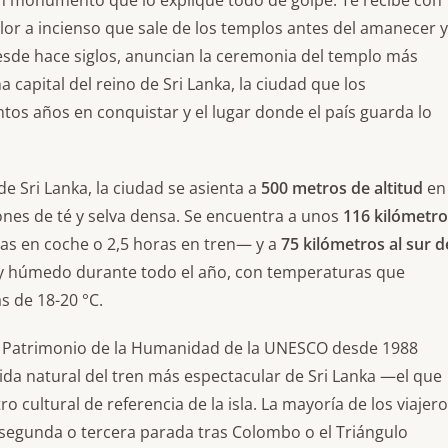
un monumento que lo explique todo de golpe. Te recibe con
l olor a incienso que sale de los templos antes del amanecer y
esde hace siglos, anuncian la ceremonia del templo más
a capital del reino de Sri Lanka, la ciudad que los
tos años en conquistar y el lugar donde el país guarda lo
de Sri Lanka, la ciudad se asienta a
500 metros de altitud
en
ones de té y selva densa. Se encuentra a unos
116 kilómetro
 en coche o 2,5 horas en tren— y a
75 kilómetros al sur d
do y húmedo durante todo el año, con temperaturas que
s de 18-20 °C.
el Patrimonio de la Humanidad de la UNESCO desde 1988
ida natural del tren más espectacular de Sri Lanka —el que
ro cultural de referencia de la isla. La mayoría de los viajer
segunda o tercera parada tras Colombo o el Triángulo