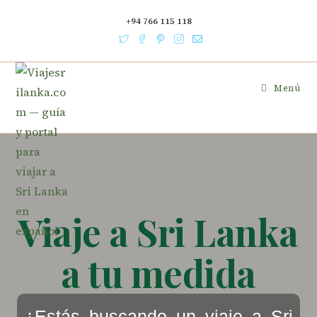
+94 766 115 118
Menú
Viaje a Sri Lanka
a tu medida
¿Estás buscando un viaje a Sri