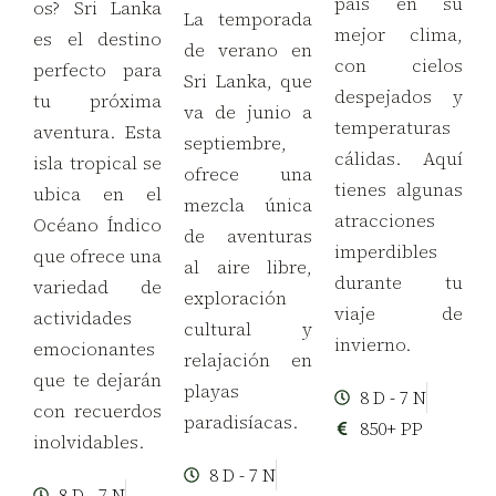
país en su
os? Sri Lanka
La temporada
mejor clima,
es el destino
de verano en
con cielos
perfecto para
Sri Lanka, que
despejados y
tu próxima
va de junio a
temperaturas
aventura. Esta
septiembre,
cálidas. Aquí
isla tropical se
ofrece una
tienes algunas
ubica en el
mezcla única
atracciones
Océano Índico
de aventuras
imperdibles
que ofrece una
al aire libre,
durante tu
variedad de
exploración
viaje de
actividades
cultural y
invierno.
emocionantes
relajación en
que te dejarán
playas
8 D - 7 N
con recuerdos
paradisíacas.
850+ PP
inolvidables.
8 D - 7 N
8 D - 7 N