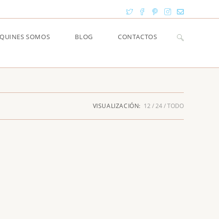
Alternar
QUINES SOMOS
BLOG
CONTACTOS
búsqueda
VISUALIZACIÓN:
12
24
TODO
de
la
web