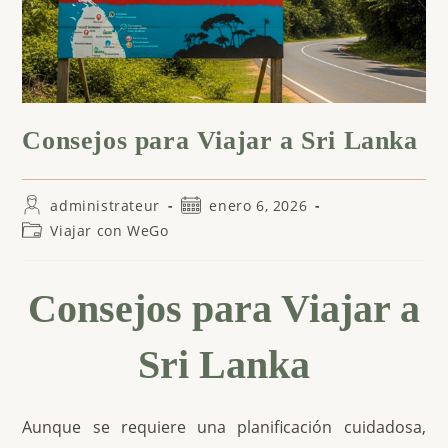
Consejos para Viajar a Sri Lanka
Autor
Publicación
administrateur
enero 6, 2026
de
de
Categoría
Viajar con WeGo
la
la
de
entrada:
entrada:
la
entrada:
Consejos para Viajar a
Sri Lanka
Aunque se requiere una planificación cuidadosa,