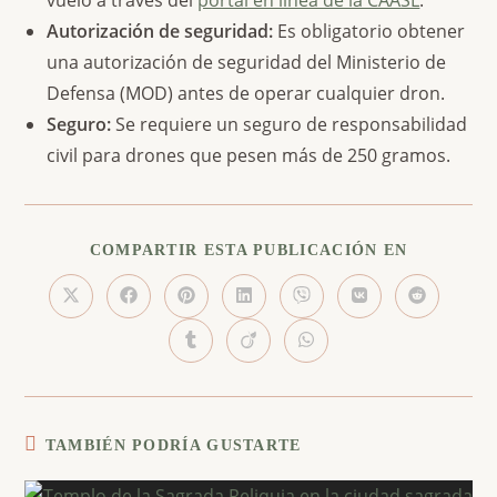
Autorización de seguridad:
Es obligatorio obtener
una autorización de seguridad del Ministerio de
Defensa (MOD) antes de operar cualquier dron.
Seguro:
Se requiere un seguro de responsabilidad
civil para drones que pesen más de 250 gramos.
COMPARTI
COMPARTIR ESTA PUBLICACIÓN EN
ESTE
CONTENI
Se
Se
Se
Se
Se
Se
Se
abre
abre
abre
abre
abre
abre
abre
en
en
en
en
en
en
en
Se
Se
Se
una
una
una
una
una
una
una
abre
abre
abre
nueva
nueva
nueva
nueva
nueva
nueva
nueva
en
en
en
ventana
ventana
ventana
ventana
ventana
ventana
ventana
una
una
una
nueva
nueva
nueva
ventana
ventana
ventana
TAMBIÉN PODRÍA GUSTARTE