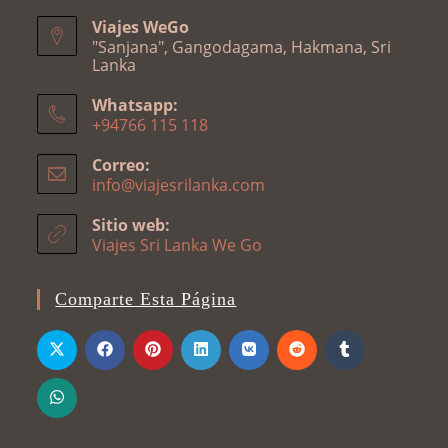
Viajes WeGo
"Sanjana", Gangodagama, Hakmana, Sri
Lanka
Whatsapp:
+94766 115 118
Se
Correo:
abre
info@viajesrilanka.com
Se
en
abre
en
tu
Sitio web:
tu
Viajes Sri Lanka We Go
aplicación
aplicación
Comparte Esta Página